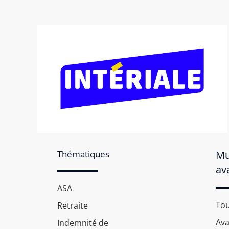
Thématiques
Mu
av
ASA
Tou
Retraite
Av
Indemnité de