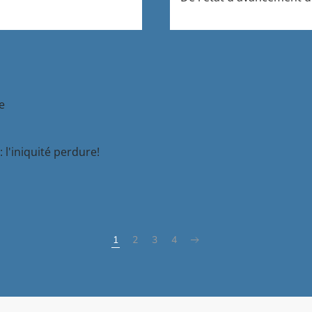
e
 l'iniquité perdure!
1
2
3
4