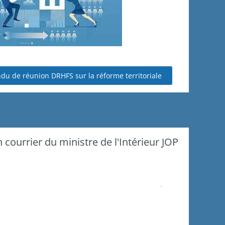
ndu de réunion DRHFS sur la réforme territoriale
ourrier du ministre de l'Intérieur JOP