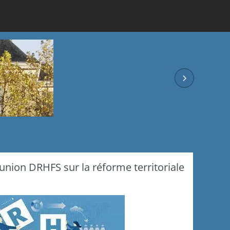
nion DRHFS sur la réforme territoriale