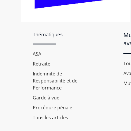
Thématiques
Mu
av
ASA
Tou
Retraite
Av
Indemnité de
Responsabilité et de
Mut
Performance
Garde à vue
Procédure pénale
Tous les articles